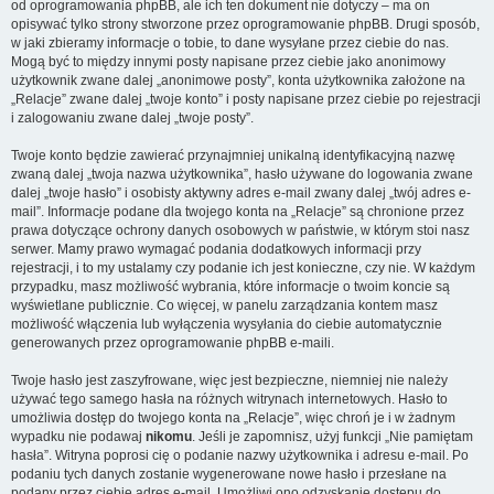
od oprogramowania phpBB, ale ich ten dokument nie dotyczy – ma on
opisywać tylko strony stworzone przez oprogramowanie phpBB. Drugi sposób,
w jaki zbieramy informacje o tobie, to dane wysyłane przez ciebie do nas.
Mogą być to między innymi posty napisane przez ciebie jako anonimowy
użytkownik zwane dalej „anonimowe posty”, konta użytkownika założone na
„Relacje” zwane dalej „twoje konto” i posty napisane przez ciebie po rejestracji
i zalogowaniu zwane dalej „twoje posty”.
Twoje konto będzie zawierać przynajmniej unikalną identyfikacyjną nazwę
zwaną dalej „twoja nazwa użytkownika”, hasło używane do logowania zwane
dalej „twoje hasło” i osobisty aktywny adres e-mail zwany dalej „twój adres e-
mail”. Informacje podane dla twojego konta na „Relacje” są chronione przez
prawa dotyczące ochrony danych osobowych w państwie, w którym stoi nasz
serwer. Mamy prawo wymagać podania dodatkowych informacji przy
rejestracji, i to my ustalamy czy podanie ich jest konieczne, czy nie. W każdym
przypadku, masz możliwość wybrania, które informacje o twoim koncie są
wyświetlane publicznie. Co więcej, w panelu zarządzania kontem masz
możliwość włączenia lub wyłączenia wysyłania do ciebie automatycznie
generowanych przez oprogramowanie phpBB e-maili.
Twoje hasło jest zaszyfrowane, więc jest bezpieczne, niemniej nie należy
używać tego samego hasła na różnych witrynach internetowych. Hasło to
umożliwia dostęp do twojego konta na „Relacje”, więc chroń je i w żadnym
wypadku nie podawaj
nikomu
. Jeśli je zapomnisz, użyj funkcji „Nie pamiętam
hasła”. Witryna poprosi cię o podanie nazwy użytkownika i adresu e-mail. Po
podaniu tych danych zostanie wygenerowane nowe hasło i przesłane na
podany przez ciebie adres e-mail. Umożliwi ono odzyskanie dostępu do