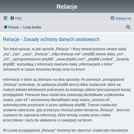
Relacje
FAQ
Zaloguj się
S
Forum
Lista forów
z
Relacje - Zasady ochrony danych osobowych
u
k
Ten tekst opisuje, w jaki sposób „Relacje” i firmy stowarzyszone zwane dalej
„my”, „nas”, „nasz”, „Relacje”, „https://relacje.net” i phpBB zwane dalej „oni”,
a
„ich”, „oprogramowanie phpBB”, „www.phpbb.com”, „phpBB Limited”, „Zespoły
j
phpBB”, korzystają z informacji zwanymi dalej „informacjami o tobie”
zebranych w czasie dowolnej twojej sesji na forum.
Informacje o tobie są zbierane na dwa sposoby. Po pierwsze, przeglądanie
„Relacje” powoduje, że aplikacja phpBB tworzy kilka ciasteczek, które są
małymi plikami tekstowymi pobranymi do katalogu plików tymczasowych twojej
przeglądarki. Pierwsze dwa ciasteczka zawierają identyfikator użytkownika
zwany „user-id” i anonimowy identyfikator sesji zwany „session-id”,
automatycznie przyznane ci przez aplikację phpBB. Trzecie ciasteczko
zostanie utworzone, gdy przejrzysz chociaż jeden temat na „Relacje”. Jest ono
używane do zapisania informacji, które tematy zostały przez ciebie
przeczytane i służy do ułatwienia ci nawigacji na forum.
W czasie przeglądania „Relacje” możemy też utworzyć ciasteczka niezależne