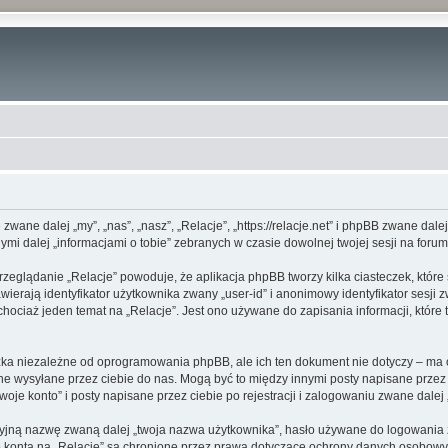
e zwane dalej „my”, „nas”, „nasz”, „Relacje”, „https://relacje.net” i phpBB zwane d
ymi dalej „informacjami o tobie” zebranych w czasie dowolnej twojej sesji na forum
rzeglądanie „Relacje” powoduje, że aplikacja phpBB tworzy kilka ciasteczek, któr
erają identyfikator użytkownika zwany „user-id” i anonimowy identyfikator sesji z
hociaż jeden temat na „Relacje”. Jest ono używane do zapisania informacji, które te
zka niezależne od oprogramowania phpBB, ale ich ten dokument nie dotyczy – ma
dane wysyłane przez ciebie do nas. Mogą być to między innymi posty napisane prz
oje konto” i posty napisane przez ciebie po rejestracji i zalogowaniu zwane dalej 
cyjną nazwę zwaną dalej „twoja nazwa użytkownika”, hasło używane do logowania zw
go konta na „Relacje” są chronione przez prawa dotyczące ochrony danych osobow