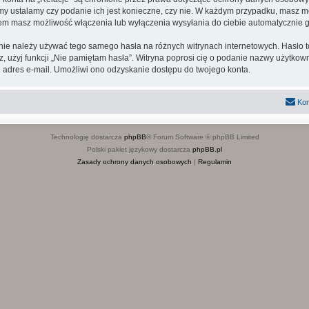
 my ustalamy czy podanie ich jest konieczne, czy nie. W każdym przypadku, masz m
ntem masz możliwość włączenia lub wyłączenia wysyłania do ciebie automatyczni
 nie należy używać tego samego hasła na różnych witrynach internetowych. Hasło t
sz, użyj funkcji „Nie pamiętam hasła”. Witryna poprosi cię o podanie nazwy użytkow
adres e-mail. Umożliwi ono odzyskanie dostępu do twojego konta.
Kon
Technologię dostarcza
phpBB
® Forum Software © phpBB Limited
Polski pakiet językowy dostarcza
phpBB.pl
Zasady ochrony danych osobowych
|
Regulamin