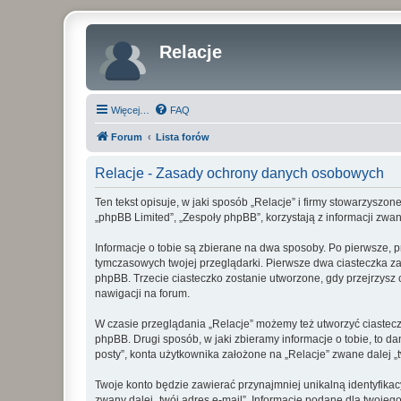
Relacje
Więcej…
FAQ
Forum
Lista forów
Relacje - Zasady ochrony danych osobowych
Ten tekst opisuje, w jaki sposób „Relacje” i firmy stowarzyszon
„phpBB Limited”, „Zespoły phpBB”, korzystają z informacji zwan
Informacje o tobie są zbierane na dwa sposoby. Po pierwsze, p
tymczasowych twojej przeglądarki. Pierwsze dwa ciasteczka zawi
phpBB. Trzecie ciasteczko zostanie utworzone, gdy przejrzysz c
nawigacji na forum.
W czasie przeglądania „Relacje” możemy też utworzyć ciastec
phpBB. Drugi sposób, w jaki zbieramy informacje o tobie, to 
posty”, konta użytkownika założone na „Relacje” zwane dalej „tw
Twoje konto będzie zawierać przynajmniej unikalną identyfika
zwany dalej „twój adres e-mail”. Informacje podane dla twoje