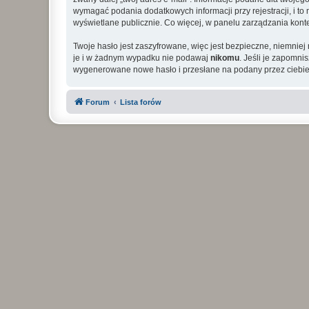
wymagać podania dodatkowych informacji przy rejestracji, i to
wyświetlane publicznie. Co więcej, w panelu zarządzania ko
Twoje hasło jest zaszyfrowane, więc jest bezpieczne, niemniej
je i w żadnym wypadku nie podawaj
nikomu
. Jeśli je zapomni
wygenerowane nowe hasło i przesłane na podany przez ciebie 
Forum
Lista forów