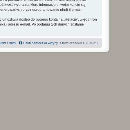
ożliwość wybrania, które informacje o twoim koncie są
e generowanych przez oprogramowanie phpBB e-maili.
o umożliwia dostęp do twojego konta na „Relacje”, więc chroń
nika i adresu e-mail. Po podaniu tych danych zostanie
takt z nami
Usuń ciasteczka witryny
Strefa czasowa
UTC+02:00