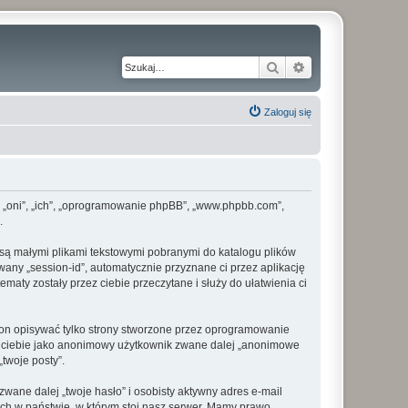
Szukaj
Wyszukiwanie z
Zaloguj się
alej „oni”, „ich”, „oprogramowanie phpBB”, „www.phpbb.com”,
.
e są małymi plikami tekstowymi pobranymi do katalogu plików
wany „session-id”, automatycznie przyznane ci przez aplikację
maty zostały przez ciebie przeczytane i służy do ułatwienia ci
 on opisywać tylko strony stworzone przez oprogramowanie
ez ciebie jako anonimowy użytkownik zwane dalej „anonimowe
„twoje posty”.
ane dalej „twoje hasło” i osobisty aktywny adres e-mail
ych w państwie, w którym stoi nasz serwer. Mamy prawo