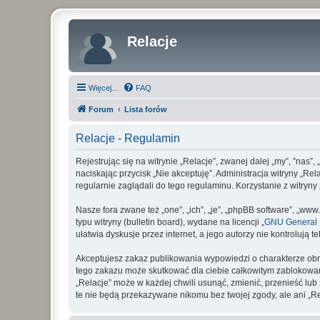
Relacje
Więcej…
FAQ
Forum
Lista forów
Relacje - Regulamin
Rejestrując się na witrynie „Relacje”, zwanej dalej „my”, ”nas”,
naciskając przycisk „Nie akceptuję”. Administracja witryny „R
regularnie zaglądali do tego regulaminu. Korzystanie z witry
Nasze fora zwane też „one”, „ich”, „je”, „phpBB software”, „
typu witryny (bulletin board), wydane na licencji „
GNU General P
ułatwia dyskusje przez internet, a jego autorzy nie kontroluj
Akceptujesz zakaz publikowania wypowiedzi o charakterze obr
tego zakazu może skutkować dla ciebie całkowitym zablokowan
„Relacje” może w każdej chwili usunąć, zmienić, przenieść lu
te nie będą przekazywane nikomu bez twojej zgody, ale ani „R