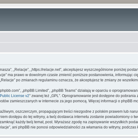
 „nasza”, „Relacje”, „https://relacje.net”, akceptujesz wyszczególnione poniżej posta
elacje” ma prawo w dowolnym czasie zmienić poniższe postanowienia, informując c
ny „Relacje” po zmianach regulaminu oznacza, że akceptujesz te zmiany ze wszelk
www.phpbb.com”, „phpBB Limited”, „phpBB Teams” działają w oparciu o oprogramowan
ublic License v2
” zwanej też „GPL”. Oprogramowanie jest dostępne do pobrania 
ą tekstów zamieszczanych w internecie za jego pomocą. Więcej informacji o phpBB m
aźliwym, oszczerczym, propagującym treści niezgodne z polskim prawem lub narus
iem dostępu do tej witryny, a twój dostawca internetu zostanie powiadomiony o 
b zamknąć każdy twój temat, post. Wyrażasz zgodę na zapisywanie wszystkich podan
elacje”, ani phpBB nie ponosi odpowiedzialności za włamania do witryny, podczas 