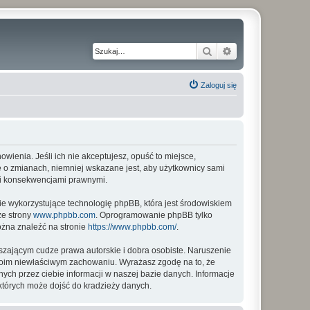
Szukaj
Wyszukiwanie z
Zaloguj się
nowienia. Jeśli ich nie akceptujesz, opuść to miejsce,
ię o zmianach, niemniej wskazane jest, aby użytkownicy sami
imi konsekwencjami prawnymi.
ie wykorzystujące technologię phpBB, która jest środowiskiem
ze strony
www.phpbb.com
. Oprogramowanie phpBB tylko
ożna znaleźć na stronie
https://www.phpbb.com/
.
zającym cudze prawa autorskie i dobra osobiste. Naruszenie
twoim niewłaściwym zachowaniu. Wyrażasz zgodę na to, że
ych przez ciebie informacji w naszej bazie danych. Informacje
których może dojść do kradzieży danych.