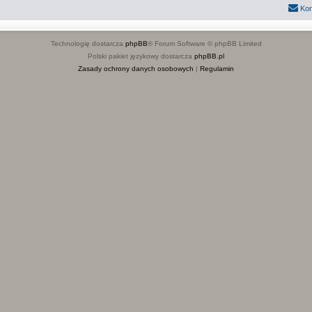
Kon
Technologię dostarcza
phpBB
® Forum Software © phpBB Limited
Polski pakiet językowy dostarcza
phpBB.pl
Zasady ochrony danych osobowych
|
Regulamin