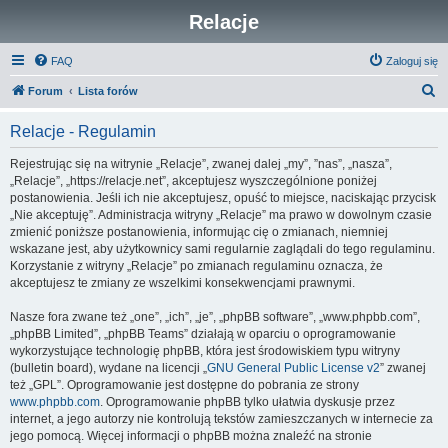
Relacje
FAQ
Zaloguj się
S
Forum
Lista forów
z
Relacje - Regulamin
u
k
Rejestrując się na witrynie „Relacje”, zwanej dalej „my”, ”nas”, „nasza”,
„Relacje”, „https://relacje.net”, akceptujesz wyszczególnione poniżej
a
postanowienia. Jeśli ich nie akceptujesz, opuść to miejsce, naciskając przycisk
j
„Nie akceptuję”. Administracja witryny „Relacje” ma prawo w dowolnym czasie
zmienić poniższe postanowienia, informując cię o zmianach, niemniej
wskazane jest, aby użytkownicy sami regularnie zaglądali do tego regulaminu.
Korzystanie z witryny „Relacje” po zmianach regulaminu oznacza, że
akceptujesz te zmiany ze wszelkimi konsekwencjami prawnymi.
Nasze fora zwane też „one”, „ich”, „je”, „phpBB software”, „www.phpbb.com”,
„phpBB Limited”, „phpBB Teams” działają w oparciu o oprogramowanie
wykorzystujące technologię phpBB, która jest środowiskiem typu witryny
(bulletin board), wydane na licencji „
GNU General Public License v2
” zwanej
też „GPL”. Oprogramowanie jest dostępne do pobrania ze strony
www.phpbb.com
. Oprogramowanie phpBB tylko ułatwia dyskusje przez
internet, a jego autorzy nie kontrolują tekstów zamieszczanych w internecie za
jego pomocą. Więcej informacji o phpBB można znaleźć na stronie