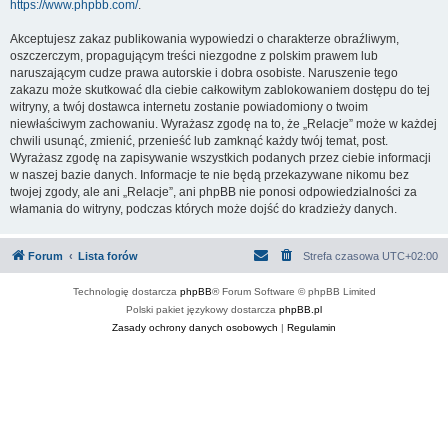
https://www.phpbb.com/
.
Akceptujesz zakaz publikowania wypowiedzi o charakterze obraźliwym,
oszczerczym, propagującym treści niezgodne z polskim prawem lub
naruszającym cudze prawa autorskie i dobra osobiste. Naruszenie tego
zakazu może skutkować dla ciebie całkowitym zablokowaniem dostępu do tej
witryny, a twój dostawca internetu zostanie powiadomiony o twoim
niewłaściwym zachowaniu. Wyrażasz zgodę na to, że „Relacje” może w każdej
chwili usunąć, zmienić, przenieść lub zamknąć każdy twój temat, post.
Wyrażasz zgodę na zapisywanie wszystkich podanych przez ciebie informacji
w naszej bazie danych. Informacje te nie będą przekazywane nikomu bez
twojej zgody, ale ani „Relacje”, ani phpBB nie ponosi odpowiedzialności za
włamania do witryny, podczas których może dojść do kradzieży danych.
Forum
Lista forów
Strefa czasowa
UTC+02:00
Technologię dostarcza
phpBB
® Forum Software © phpBB Limited
Polski pakiet językowy dostarcza
phpBB.pl
Zasady ochrony danych osobowych
|
Regulamin