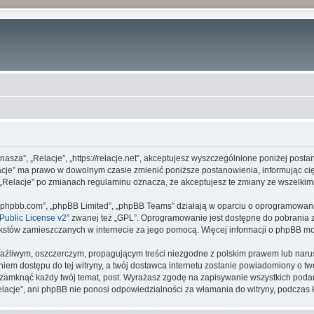
 „nasza”, „Relacje”, „https://relacje.net”, akceptujesz wyszczególnione poniżej posta
elacje” ma prawo w dowolnym czasie zmienić poniższe postanowienia, informując c
ny „Relacje” po zmianach regulaminu oznacza, że akceptujesz te zmiany ze wszelk
www.phpbb.com”, „phpBB Limited”, „phpBB Teams” działają w oparciu o oprogramowan
ublic License v2
” zwanej też „GPL”. Oprogramowanie jest dostępne do pobrania 
ą tekstów zamieszczanych w internecie za jego pomocą. Więcej informacji o phpBB m
aźliwym, oszczerczym, propagującym treści niezgodne z polskim prawem lub narus
iem dostępu do tej witryny, a twój dostawca internetu zostanie powiadomiony o 
b zamknąć każdy twój temat, post. Wyrażasz zgodę na zapisywanie wszystkich podan
elacje”, ani phpBB nie ponosi odpowiedzialności za włamania do witryny, podczas 