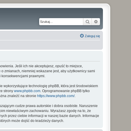
Szukaj
Wyszukiwanie z
Zaloguj się
nowienia. Jeśli ich nie akceptujesz, opuść to miejsce,
ię o zmianach, niemniej wskazane jest, aby użytkownicy sami
imi konsekwencjami prawnymi.
ie wykorzystujące technologię phpBB, która jest środowiskiem
ze strony
www.phpbb.com
. Oprogramowanie phpBB tylko
ożna znaleźć na stronie
https://www.phpbb.com/
.
zającym cudze prawa autorskie i dobra osobiste. Naruszenie
twoim niewłaściwym zachowaniu. Wyrażasz zgodę na to, że
ych przez ciebie informacji w naszej bazie danych. Informacje
których może dojść do kradzieży danych.