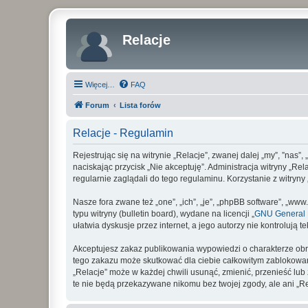
Relacje
Więcej…
FAQ
Forum
Lista forów
Relacje - Regulamin
Rejestrując się na witrynie „Relacje”, zwanej dalej „my”, ”nas”,
naciskając przycisk „Nie akceptuję”. Administracja witryny „R
regularnie zaglądali do tego regulaminu. Korzystanie z witry
Nasze fora zwane też „one”, „ich”, „je”, „phpBB software”, „
typu witryny (bulletin board), wydane na licencji „
GNU General P
ułatwia dyskusje przez internet, a jego autorzy nie kontroluj
Akceptujesz zakaz publikowania wypowiedzi o charakterze obr
tego zakazu może skutkować dla ciebie całkowitym zablokowan
„Relacje” może w każdej chwili usunąć, zmienić, przenieść lu
te nie będą przekazywane nikomu bez twojej zgody, ale ani „R