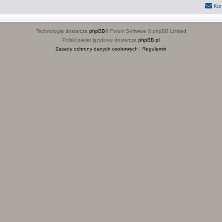
Kon
Technologię dostarcza
phpBB
® Forum Software © phpBB Limited
Polski pakiet językowy dostarcza
phpBB.pl
Zasady ochrony danych osobowych
|
Regulamin