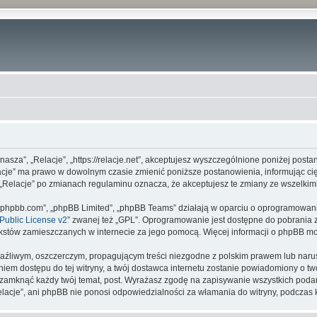
 „nasza”, „Relacje”, „https://relacje.net”, akceptujesz wyszczególnione poniżej posta
elacje” ma prawo w dowolnym czasie zmienić poniższe postanowienia, informując c
ny „Relacje” po zmianach regulaminu oznacza, że akceptujesz te zmiany ze wszelk
www.phpbb.com”, „phpBB Limited”, „phpBB Teams” działają w oparciu o oprogramowan
ublic License v2
” zwanej też „GPL”. Oprogramowanie jest dostępne do pobrania 
ą tekstów zamieszczanych w internecie za jego pomocą. Więcej informacji o phpBB m
aźliwym, oszczerczym, propagującym treści niezgodne z polskim prawem lub narus
iem dostępu do tej witryny, a twój dostawca internetu zostanie powiadomiony o 
b zamknąć każdy twój temat, post. Wyrażasz zgodę na zapisywanie wszystkich podan
elacje”, ani phpBB nie ponosi odpowiedzialności za włamania do witryny, podczas 