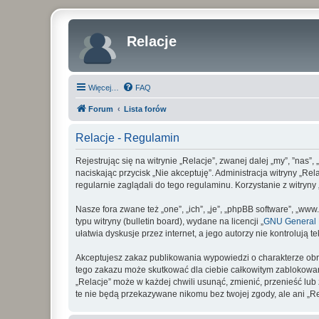
Relacje
Więcej…
FAQ
Forum
Lista forów
Relacje - Regulamin
Rejestrując się na witrynie „Relacje”, zwanej dalej „my”, ”nas”,
naciskając przycisk „Nie akceptuję”. Administracja witryny „R
regularnie zaglądali do tego regulaminu. Korzystanie z witry
Nasze fora zwane też „one”, „ich”, „je”, „phpBB software”, „
typu witryny (bulletin board), wydane na licencji „
GNU General P
ułatwia dyskusje przez internet, a jego autorzy nie kontroluj
Akceptujesz zakaz publikowania wypowiedzi o charakterze obr
tego zakazu może skutkować dla ciebie całkowitym zablokowan
„Relacje” może w każdej chwili usunąć, zmienić, przenieść lu
te nie będą przekazywane nikomu bez twojej zgody, ale ani „R