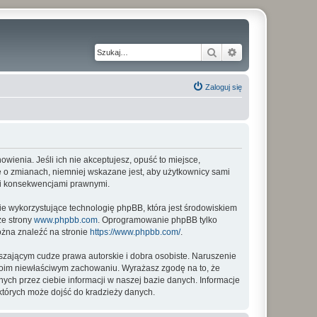
Szukaj
Wyszukiwanie z
Zaloguj się
nowienia. Jeśli ich nie akceptujesz, opuść to miejsce,
ię o zmianach, niemniej wskazane jest, aby użytkownicy sami
imi konsekwencjami prawnymi.
ie wykorzystujące technologię phpBB, która jest środowiskiem
ze strony
www.phpbb.com
. Oprogramowanie phpBB tylko
ożna znaleźć na stronie
https://www.phpbb.com/
.
zającym cudze prawa autorskie i dobra osobiste. Naruszenie
twoim niewłaściwym zachowaniu. Wyrażasz zgodę na to, że
ych przez ciebie informacji w naszej bazie danych. Informacje
których może dojść do kradzieży danych.