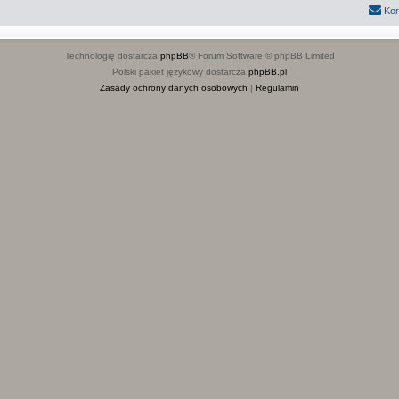
Kon
Technologię dostarcza
phpBB
® Forum Software © phpBB Limited
Polski pakiet językowy dostarcza
phpBB.pl
Zasady ochrony danych osobowych
|
Regulamin