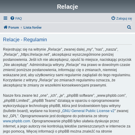
Relacje
FAQ
Zaloguj się
S
Forum
Lista forów
z
Relacje - Regulamin
u
k
Rejestrując się na witrynie „Relacje”, zwanej dalej „my”, ”nas”, „nasza”,
„Relacje”, „https://relacje.net”, akceptujesz wyszczególnione poniżej
a
postanowienia. Jeśli ich nie akceptujesz, opuść to miejsce, naciskając przycisk
j
„Nie akceptuję”. Administracja witryny „Relacje” ma prawo w dowolnym czasie
zmienić poniższe postanowienia, informując cię o zmianach, niemniej
wskazane jest, aby użytkownicy sami regularnie zaglądali do tego regulaminu.
Korzystanie z witryny „Relacje” po zmianach regulaminu oznacza, że
akceptujesz te zmiany ze wszelkimi konsekwencjami prawnymi.
Nasze fora zwane też „one”, „ich”, „je”, „phpBB software”, „www.phpbb.com”,
„phpBB Limited”, „phpBB Teams” działają w oparciu o oprogramowanie
wykorzystujące technologię phpBB, która jest środowiskiem typu witryny
(bulletin board), wydane na licencji „
GNU General Public License v2
” zwanej
też „GPL”. Oprogramowanie jest dostępne do pobrania ze strony
www.phpbb.com
. Oprogramowanie phpBB tylko ułatwia dyskusje przez
internet, a jego autorzy nie kontrolują tekstów zamieszczanych w internecie za
jego pomocą. Więcej informacji o phpBB można znaleźć na stronie