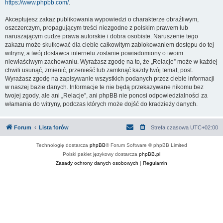
https://www.phpbb.com/
.
Akceptujesz zakaz publikowania wypowiedzi o charakterze obraźliwym,
oszczerczym, propagującym treści niezgodne z polskim prawem lub
naruszającym cudze prawa autorskie i dobra osobiste. Naruszenie tego
zakazu może skutkować dla ciebie całkowitym zablokowaniem dostępu do tej
witryny, a twój dostawca internetu zostanie powiadomiony o twoim
niewłaściwym zachowaniu. Wyrażasz zgodę na to, że „Relacje” może w każdej
chwili usunąć, zmienić, przenieść lub zamknąć każdy twój temat, post.
Wyrażasz zgodę na zapisywanie wszystkich podanych przez ciebie informacji
w naszej bazie danych. Informacje te nie będą przekazywane nikomu bez
twojej zgody, ale ani „Relacje”, ani phpBB nie ponosi odpowiedzialności za
włamania do witryny, podczas których może dojść do kradzieży danych.
Forum
Lista forów
Strefa czasowa
UTC+02:00
Technologię dostarcza
phpBB
® Forum Software © phpBB Limited
Polski pakiet językowy dostarcza
phpBB.pl
Zasady ochrony danych osobowych
|
Regulamin