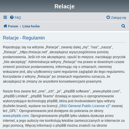
Relacje
FAQ
Zaloguj się
S
Forum
Lista forów
z
Relacje - Regulamin
u
k
Rejestrując się na witrynie „Relacje”, zwanej dalej „my”, ”nas”, „nasza”,
„Relacje”, „https://relacje.net”, akceptujesz wyszczególnione poniżej
a
postanowienia. Jeśli ich nie akceptujesz, opuść to miejsce, naciskając przycisk
j
„Nie akceptuję”. Administracja witryny „Relacje” ma prawo w dowolnym czasie
zmienić poniższe postanowienia, informując cię o zmianach, niemniej
wskazane jest, aby użytkownicy sami regularnie zaglądali do tego regulaminu.
Korzystanie z witryny „Relacje” po zmianach regulaminu oznacza, że
akceptujesz te zmiany ze wszelkimi konsekwencjami prawnymi.
Nasze fora zwane też „one”, „ich”, „je”, „phpBB software”, „www.phpbb.com”,
„phpBB Limited”, „phpBB Teams” działają w oparciu o oprogramowanie
wykorzystujące technologię phpBB, która jest środowiskiem typu witryny
(bulletin board), wydane na licencji „
GNU General Public License v2
” zwanej
też „GPL”. Oprogramowanie jest dostępne do pobrania ze strony
www.phpbb.com
. Oprogramowanie phpBB tylko ułatwia dyskusje przez
internet, a jego autorzy nie kontrolują tekstów zamieszczanych w internecie za
jego pomocą. Więcej informacji o phpBB można znaleźć na stronie