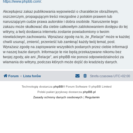
https://www.phpbb.com/
.
Akceptujesz zakaz publikowania wypowiedzi o charakterze obraźliwym,
oszczerczym, propagującym treści niezgodne z polskim prawem lub
naruszającym cudze prawa autorskie i dobra osobiste. Naruszenie tego
zakazu może skutkować dla ciebie całkowitym zablokowaniem dostępu do tej
witryny, a twój dostawca internetu zostanie powiadomiony o twoim
niewłaściwym zachowaniu. Wyrażasz zgodę na to, że „Relacje” może w każdej
chwili usunąć, zmienić, przenieść lub zamknąć każdy twój temat, post.
Wyrażasz zgodę na zapisywanie wszystkich podanych przez ciebie informacji
w naszej bazie danych. Informacje te nie będą przekazywane nikomu bez
twojej zgody, ale ani „Relacje”, ani phpBB nie ponosi odpowiedzialności za
włamania do witryny, podczas których może dojść do kradzieży danych.
Forum
Lista forów
Strefa czasowa
UTC+02:00
Technologię dostarcza
phpBB
® Forum Software © phpBB Limited
Polski pakiet językowy dostarcza
phpBB.pl
Zasady ochrony danych osobowych
|
Regulamin