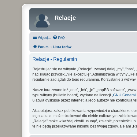
Relacje
Więcej…
FAQ
Forum
Lista forów
Relacje - Regulamin
Rejestrując się na witrynie „Relacje”, zwanej dalej „my”, ”nas”,
naciskając przycisk „Nie akceptuję”. Administracja witryny „R
regularnie zaglądali do tego regulaminu. Korzystanie z witry
Nasze fora zwane też „one”, „ich”, „je”, „phpBB software”, „
typu witryny (bulletin board), wydane na licencji „
GNU General P
ułatwia dyskusje przez internet, a jego autorzy nie kontroluj
Akceptujesz zakaz publikowania wypowiedzi o charakterze obr
tego zakazu może skutkować dla ciebie całkowitym zablokowan
„Relacje” może w każdej chwili usunąć, zmienić, przenieść lu
te nie będą przekazywane nikomu bez twojej zgody, ale ani „R