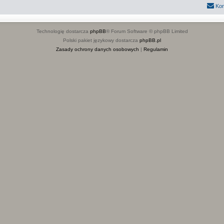
Kon
Technologię dostarcza
phpBB
® Forum Software © phpBB Limited
Polski pakiet językowy dostarcza
phpBB.pl
Zasady ochrony danych osobowych
|
Regulamin