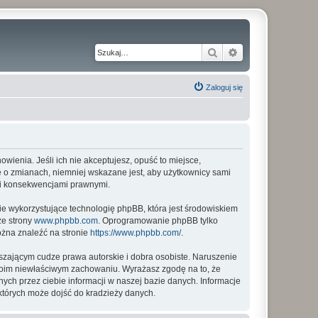
Szukaj
Wyszukiwanie z
Zaloguj się
nowienia. Jeśli ich nie akceptujesz, opuść to miejsce,
ię o zmianach, niemniej wskazane jest, aby użytkownicy sami
imi konsekwencjami prawnymi.
ie wykorzystujące technologię phpBB, która jest środowiskiem
ze strony
www.phpbb.com
. Oprogramowanie phpBB tylko
ożna znaleźć na stronie
https://www.phpbb.com/
.
zającym cudze prawa autorskie i dobra osobiste. Naruszenie
twoim niewłaściwym zachowaniu. Wyrażasz zgodę na to, że
ych przez ciebie informacji w naszej bazie danych. Informacje
których może dojść do kradzieży danych.