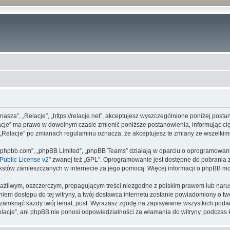
 „nasza”, „Relacje”, „https://relacje.net”, akceptujesz wyszczególnione poniżej posta
elacje” ma prawo w dowolnym czasie zmienić poniższe postanowienia, informując c
ny „Relacje” po zmianach regulaminu oznacza, że akceptujesz te zmiany ze wszelk
www.phpbb.com”, „phpBB Limited”, „phpBB Teams” działają w oparciu o oprogramowan
ublic License v2
” zwanej też „GPL”. Oprogramowanie jest dostępne do pobrania 
ą tekstów zamieszczanych w internecie za jego pomocą. Więcej informacji o phpBB m
aźliwym, oszczerczym, propagującym treści niezgodne z polskim prawem lub narus
iem dostępu do tej witryny, a twój dostawca internetu zostanie powiadomiony o 
b zamknąć każdy twój temat, post. Wyrażasz zgodę na zapisywanie wszystkich podan
elacje”, ani phpBB nie ponosi odpowiedzialności za włamania do witryny, podczas 