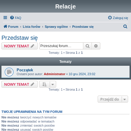
Relacje
FAQ
Zaloguj się
S
Forum
Lista forów
Sprawy ogólne
Przedstaw się
z
Przedstaw się
u
Szukaj
Wyszukiwanie z
NOWY TEMAT
k
Tematy: 1 • Strona
1
z
1
a
Tematy
j
Początek
Ostatni post autor:
Administrator
«
10 gru 2024, 23:02
NOWY TEMAT
Tematy: 1 • Strona
1
z
1
Przejdź do
TWOJE UPRAWNIENIA NA TYM FORUM
Nie możesz
tworzyć nowych tematów
Nie możesz
odpowiadać w tematach
Nie możesz
zmieniać swoich postów
Nie możesz
usuwać swoich postów