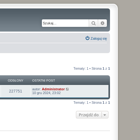
Szukaj
Wyszukiwanie z
Zaloguj się
Tematy: 1 • Strona
1
z
1
ODSŁONY
OSTATNI POST
autor:
Administrator
227751
10 gru 2024, 23:02
Tematy: 1 • Strona
1
z
1
Przejdź do