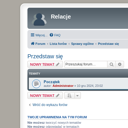
Relacje
Więcej…
FAQ
Forum
Lista forów
Sprawy ogólne
Przedstaw się
Przedstaw się
Szukaj
Wy
NOWY TEMAT
TEMATY
Początek
autor:
Administrator
»
10 gru 2024, 23:02
NOWY TEMAT
Wróć do wykazu forów
TWOJE UPRAWNIENIA NA TYM FORUM
Nie możesz
tworzyć nowych tematów
Nie możesz
odpowiadać w tematach