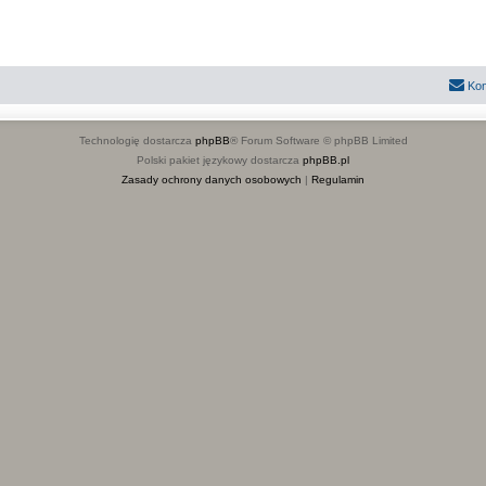
Kon
Technologię dostarcza
phpBB
® Forum Software © phpBB Limited
Polski pakiet językowy dostarcza
phpBB.pl
Zasady ochrony danych osobowych
|
Regulamin