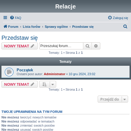
Relacje
FAQ
Zaloguj się
S
Forum
Lista forów
Sprawy ogólne
Przedstaw się
z
Przedstaw się
u
Szukaj
Wyszukiwanie z
NOWY TEMAT
k
Tematy: 1 • Strona
1
z
1
a
Tematy
j
Początek
Ostatni post autor:
Administrator
«
10 gru 2024, 23:02
NOWY TEMAT
Tematy: 1 • Strona
1
z
1
Przejdź do
TWOJE UPRAWNIENIA NA TYM FORUM
Nie możesz
tworzyć nowych tematów
Nie możesz
odpowiadać w tematach
Nie możesz
zmieniać swoich postów
Nie możesz
usuwać swoich postów