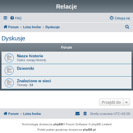
Relacje
FAQ
Zaloguj się
S
Forum
Lista forów
Dyskusje
z
Dyskusje
u
Forum
k
a
Nasze historie
Opisz swoją historię
j
Dzienniki
Znalezione w sieci
Tematy:
14
Przejdź do
Forum
Lista forów
Strefa czasowa
UTC+02:00
Technologię dostarcza
phpBB
® Forum Software © phpBB Limited
Polski pakiet językowy dostarcza
phpBB.pl