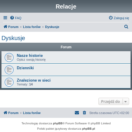
Relacje
FAQ
Zaloguj się
S
Forum
Lista forów
Dyskusje
z
Dyskusje
u
Forum
k
a
Nasze historie
Opisz swoją historię
j
Dzienniki
Znalezione w sieci
Tematy:
14
Przejdź do
Forum
Lista forów
Strefa czasowa
UTC+02:00
Technologię dostarcza
phpBB
® Forum Software © phpBB Limited
Polski pakiet językowy dostarcza
phpBB.pl