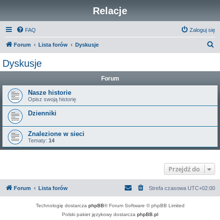
Relacje
FAQ
Zaloguj się
S
Forum
Lista forów
Dyskusje
z
Dyskusje
u
Forum
k
a
Nasze historie
Opisz swoją historię
j
Dzienniki
Znalezione w sieci
Tematy:
14
Przejdź do
Forum
Lista forów
Strefa czasowa
UTC+02:00
Technologię dostarcza
phpBB
® Forum Software © phpBB Limited
Polski pakiet językowy dostarcza
phpBB.pl