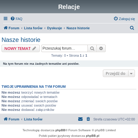
Relacje
FAQ
Zaloguj się
S
Forum
Lista forów
Dyskusje
Nasze historie
z
Nasze historie
u
Szukaj
Wyszukiwanie z
NOWY TEMAT
k
Tematy: 0 • Strona
1
z
1
a
Na tym forum nie ma żadnych tematów ani postów.
j
Przejdź do
TWOJE UPRAWNIENIA NA TYM FORUM
Nie możesz
tworzyć nowych tematów
Nie możesz
odpowiadać w tematach
Nie możesz
zmieniać swoich postów
Nie możesz
usuwać swoich postów
Nie możesz
dodawać załączników
Forum
Lista forów
Strefa czasowa
UTC+02:00
Technologię dostarcza
phpBB
® Forum Software © phpBB Limited
Polski pakiet językowy dostarcza
phpBB.pl