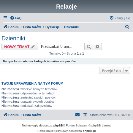
Relacje
FAQ
Zaloguj się
S
Forum
Lista forów
Dyskusje
Dzienniki
z
Dzienniki
u
Szukaj
Wyszukiwanie z
NOWY TEMAT
k
Tematy: 0 • Strona
1
z
1
a
Na tym forum nie ma żadnych tematów ani postów.
j
Przejdź do
TWOJE UPRAWNIENIA NA TYM FORUM
Nie możesz
tworzyć nowych tematów
Nie możesz
odpowiadać w tematach
Nie możesz
zmieniać swoich postów
Nie możesz
usuwać swoich postów
Nie możesz
dodawać załączników
Forum
Lista forów
Strefa czasowa
UTC+02:00
Technologię dostarcza
phpBB
® Forum Software © phpBB Limited
Polski pakiet językowy dostarcza
phpBB.pl