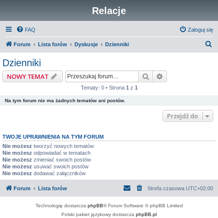
Relacje
FAQ
Zaloguj się
S
Forum
Lista forów
Dyskusje
Dzienniki
z
Dzienniki
u
Szukaj
Wyszukiwanie z
NOWY TEMAT
k
Tematy: 0 • Strona
1
z
1
a
Na tym forum nie ma żadnych tematów ani postów.
j
Przejdź do
TWOJE UPRAWNIENIA NA TYM FORUM
Nie możesz
tworzyć nowych tematów
Nie możesz
odpowiadać w tematach
Nie możesz
zmieniać swoich postów
Nie możesz
usuwać swoich postów
Nie możesz
dodawać załączników
Forum
Lista forów
Strefa czasowa
UTC+02:00
Technologię dostarcza
phpBB
® Forum Software © phpBB Limited
Polski pakiet językowy dostarcza
phpBB.pl