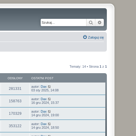
Szukaj
Wyszukiwanie z
Zaloguj się
Tematy: 14 • Strona
1
z
1
ODSŁONY
OSTATNI POST
autor:
Dax
281331
03 sty 2025, 14:08
autor:
Dax
158763
16 gru 2024, 15:37
autor:
Dax
170329
14 gru 2024, 19:00
autor:
Dax
353122
14 gru 2024, 18:50