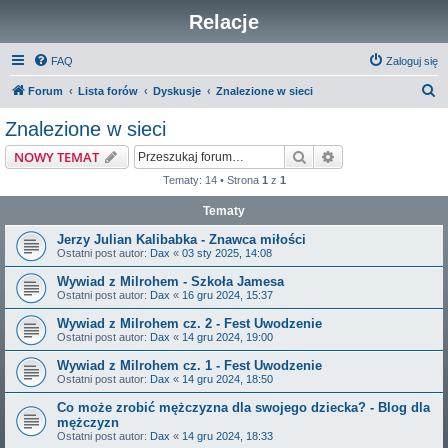
Relacje
FAQ
Zaloguj się
S
Forum
Lista forów
Dyskusje
Znalezione w sieci
z
Znalezione w sieci
u
Szukaj
Wyszukiwanie z
NOWY TEMAT
k
Tematy: 14 • Strona
1
z
1
a
Tematy
j
Jerzy Julian Kalibabka - Znawca miłości
Ostatni post autor:
Dax
«
03 sty 2025, 14:08
Wywiad z Milrohem - Szkoła Jamesa
Ostatni post autor:
Dax
«
16 gru 2024, 15:37
Wywiad z Milrohem cz. 2 - Fest Uwodzenie
Ostatni post autor:
Dax
«
14 gru 2024, 19:00
Wywiad z Milrohem cz. 1 - Fest Uwodzenie
Ostatni post autor:
Dax
«
14 gru 2024, 18:50
Co może zrobić mężczyzna dla swojego dziecka? - Blog dla
mężczyzn
Ostatni post autor:
Dax
«
14 gru 2024, 18:33