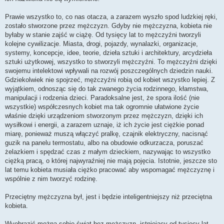
Prawie wszystko to, co nas otacza, a zarazem wyszło spod ludzkiej ręki,
zostało stworzone przez mężczyzn. Gdyby nie mężczyzna, kobieta nie
byłaby w stanie zajść w ciążę. Od tysięcy lat to mężczyźni tworzyli
kolejne cywilizacje. Miasta, drogi, pojazdy, wynalazki, organizacje,
systemy, koncepcje, idee, teorie, dzieła sztuki i architektury, arcydzieła
sztuki użytkowej, wszystko to stworzyli mężczyźni. To mężczyźni dzięki
swojemu intelektowi wpływali na rozwój poszczególnych dziedzin nauki.
Gdziekolwiek nie spojrzeć, mężczyźni robią od kobiet wszystko lepiej. Z
wyjątkiem, odnosząc się do tak zwanego życia rodzinnego, kłamstwa,
manipulacji i rodzenia dzieci. Paradoksalne jest, że spora ilość (nie
wszystkie) współczesnych kobiet ma tak ogromnie ułatwione życie
właśnie dzięki urządzeniom stworzonym przez mężczyzn, dzięki ich
wysiłkowi i energii, a zarazem uznaje, iż ich życie jest ciężkie ponad
miarę, ponieważ muszą włączyć pralkę, czajnik elektryczny, nacisnąć
guzik na panelu termostatu, albo na obudowie odkurzacza, poruszać
żelazkiem i spędzać czas z małym dzieckiem, nazywając to wszystko
ciężką pracą, o której najwyraźniej nie mają pojęcia. Istotnie, jeszcze sto
lat temu kobieta musiała ciężko pracować aby wspomagać mężczyznę i
wspólnie z nim tworzyć rodzinę.
Przeciętny mężczyzna był, jest i będzie inteligentniejszy niż przeciętna
kobieta.
Wyobrazić można sobie świat bez mężczyzn, istniejący od tysięcy lat.