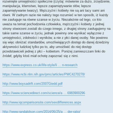
rozwinięte umiejętności społeczne (czytaj: mówienie za dużo, zrzędzenie,
manipulacja, kłamstwo, lepsze zapamiętywanie słów, lepsze
zapamiętywanie twarzy). Mężczyźni i kobiety nie są ani tacy sami ani
równi. W żadnym razie nie należy tego rozumieć w ten sposób, iż każdy
nie zasługuje na równe szanse w życiu. Niezależnie od tego, co kto
uważa na temat pochodzenia człowieka, mężczyźni i kobiety z jednej
strony stworzeni zostali do czego innego, z drugiej strony zasługujemy na
takie same szanse w życiu, jednak powinny one wynikać wyłącznie z
umiejętności, zdolności i wyników, a nie z płci danej osoby. Nie powinno
się więc obniżać standardów, umożliwiających dostęp do danej dziedziny
aktywności ludzkiej tylko po to, aby umożliwić do niej dostęp
przedstawicieli jednej z płci – kobietom. Poniżej zamieszczam linki do
źródeł, gdyby ktoś miał ochotę zapoznać się z nimi.
https://www.express.co.uk/life-style/li ... n-research
https://www.ncbi.nlm.nih.gov/pmc/articles/PMC4270278/
http://www.boysadrift.com/2007Giedd.pdf
https://www.sciencedirect.com/science/a ... 6983900296
http://www.iqcomparisonsite.com/sexdifferences.aspx
http://www.randalolson.com/2014/06/25/a ... der-ratio/