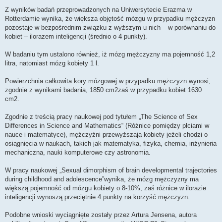
Z wyników badań przeprowadzonych na Uniwersytecie Erazma w
Rotterdamie wynika, że większa objętość mózgu w przypadku mężczyzn
pozostaje w bezpośrednim związku z wyższym u nich – w porównaniu do
kobiet – ilorazem inteligencji (średnio o 4 punkty).
W badaniu tym ustalono również, iż mózg mężczyzny ma pojemność 1,2
litra, natomiast mózg kobiety 1 l.
Powierzchnia całkowita kory mózgowej w przypadku mężczyzn wynosi,
zgodnie z wynikami badania, 1850 cm2zaś w przypadku kobiet 1630
cm2.
Zgodnie z treścią pracy naukowej pod tytułem „The Science of Sex
Differences in Science and Mathematics“ (Różnice pomiędzy płciami w
nauce i matematyce), mężczyźni przewyższają kobiety jeżeli chodzi o
osiągnięcia w naukach, takich jak matematyka, fizyka, chemia, inżynieria
mechaniczna, nauki komputerowe czy astronomia.
W pracy naukowej „Sexual dimorphism of brain developmental trajectories
during childhood and adolescence”wynika, że mózg mężczyzny ma
większą pojemność od mózgu kobiety o 8-10%, zaś różnice w ilorazie
inteligencji wynoszą przeciętnie 4 punkty na korzyść mężczyzn.
Podobne wnioski wyciągnięte zostały przez Artura Jensena, autora