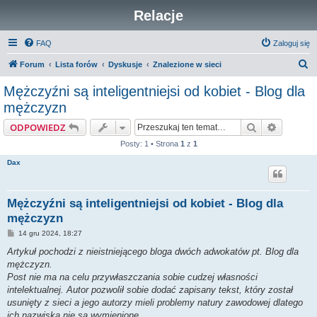
Relacje
FAQ
Zaloguj się
S
Forum
Lista forów
Dyskusje
Znalezione w sieci
z
Mężczyźni są inteligentniejsi od kobiet - Blog dla
u
mężczyzn
k
Szukaj
Wyszuki
ODPOWIEDZ
a
Posty: 1 • Strona
1
z
1
j
Dax
Mężczyźni są inteligentniejsi od kobiet - Blog dla
mężczyzn
P
14 gru 2024, 18:27
o
s
Artykuł pochodzi z nieistniejącego bloga dwóch adwokatów pt. Blog dla
t
mężczyzn.
Post nie ma na celu przywłaszczania sobie cudzej własności
intelektualnej. Autor pozwolił sobie dodać zapisany tekst, który został
usunięty z sieci a jego autorzy mieli problemy natury zawodowej dlatego
ich nazwiska nie są wymienione.