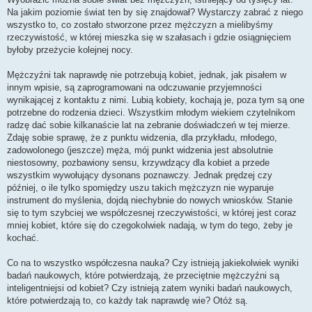
Na jakim poziomie świat ten by się znajdował? Wystarczy zabrać z niego
wszystko to, co zostało stworzone przez mężczyzn a mielibyśmy
rzeczywistość, w której mieszka się w szałasach i gdzie osiągnięciem
byłoby przeżycie kolejnej nocy.
Mężczyźni tak naprawdę nie potrzebują kobiet, jednak, jak pisałem w
innym wpisie, są zaprogramowani na odczuwanie przyjemności
wynikającej z kontaktu z nimi. Lubią kobiety, kochają je, poza tym są one
potrzebne do rodzenia dzieci. Wszystkim młodym wiekiem czytelnikom
radzę dać sobie kilkanaście lat na zebranie doświadczeń w tej mierze.
Zdaję sobie sprawę, że z punktu widzenia, dla przykładu, młodego,
zadowolonego (jeszcze) męża, mój punkt widzenia jest absolutnie
niestosowny, pozbawiony sensu, krzywdzący dla kobiet a przede
wszystkim wywołujący dysonans poznawczy. Jednak prędzej czy
później, o ile tylko spomiędzy uszu takich mężczyzn nie wyparuje
instrument do myślenia, dojdą niechybnie do nowych wniosków. Stanie
się to tym szybciej we współczesnej rzeczywistości, w której jest coraz
mniej kobiet, które się do czegokolwiek nadają, w tym do tego, żeby je
kochać.
Co na to wszystko współczesna nauka? Czy istnieją jakiekolwiek wyniki
badań naukowych, które potwierdzają, że przeciętnie mężczyźni są
inteligentniejsi od kobiet? Czy istnieją zatem wyniki badań naukowych,
które potwierdzają to, co każdy tak naprawdę wie? Otóż są.