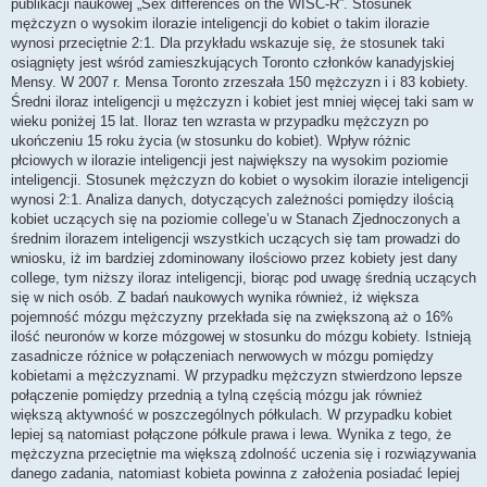
publikacji naukowej „Sex differences on the WISC-R”. Stosunek
mężczyzn o wysokim ilorazie inteligencji do kobiet o takim ilorazie
wynosi przeciętnie 2:1. Dla przykładu wskazuje się, że stosunek taki
osiągnięty jest wśród zamieszkujących Toronto członków kanadyjskiej
Mensy. W 2007 r. Mensa Toronto zrzeszała 150 mężczyzn i i 83 kobiety.
Średni iloraz inteligencji u mężczyzn i kobiet jest mniej więcej taki sam w
wieku poniżej 15 lat. Iloraz ten wzrasta w przypadku mężczyzn po
ukończeniu 15 roku życia (w stosunku do kobiet). Wpływ różnic
płciowych w ilorazie inteligencji jest największy na wysokim poziomie
inteligencji. Stosunek mężczyzn do kobiet o wysokim ilorazie inteligencji
wynosi 2:1. Analiza danych, dotyczących zależności pomiędzy ilością
kobiet uczących się na poziomie college’u w Stanach Zjednoczonych a
średnim ilorazem inteligencji wszystkich uczących się tam prowadzi do
wniosku, iż im bardziej zdominowany ilościowo przez kobiety jest dany
college, tym niższy iloraz inteligencji, biorąc pod uwagę średnią uczących
się w nich osób. Z badań naukowych wynika również, iż większa
pojemność mózgu mężczyzny przekłada się na zwiększoną aż o 16%
ilość neuronów w korze mózgowej w stosunku do mózgu kobiety. Istnieją
zasadnicze różnice w połączeniach nerwowych w mózgu pomiędzy
kobietami a mężczyznami. W przypadku mężczyzn stwierdzono lepsze
połączenie pomiędzy przednią a tylną częścią mózgu jak również
większą aktywność w poszczególnych półkulach. W przypadku kobiet
lepiej są natomiast połączone półkule prawa i lewa. Wynika z tego, że
mężczyzna przeciętnie ma większą zdolność uczenia się i rozwiązywania
danego zadania, natomiast kobieta powinna z założenia posiadać lepiej