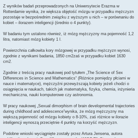
Z wyników badań przeprowadzonych na Uniwersytecie Erazma w
Rotterdamie wynika, że większa objętość mózgu w przypadku mężczyzn
pozostaje w bezpośrednim związku z wyższym u nich – w porównaniu do
kobiet – ilorazem inteligencji (średnio o 4 punkty).
W badaniu tym ustalono również, iż mózg mężczyzny ma pojemność 1,2
litra, natomiast mózg kobiety 1 l.
Powierzchnia całkowita kory mózgowej w przypadku mężczyzn wynosi,
zgodnie z wynikami badania, 1850 cm2zaś w przypadku kobiet 1630
cm2.
Zgodnie z treścią pracy naukowej pod tytułem „The Science of Sex
Differences in Science and Mathematics“ (Różnice pomiędzy płciami w
nauce i matematyce), mężczyźni przewyższają kobiety jeżeli chodzi o
osiągnięcia w naukach, takich jak matematyka, fizyka, chemia, inżynieria
mechaniczna, nauki komputerowe czy astronomia.
W pracy naukowej „Sexual dimorphism of brain developmental trajectories
during childhood and adolescence”wynika, że mózg mężczyzny ma
większą pojemność od mózgu kobiety o 8-10%, zaś różnice w ilorazie
inteligencji wynoszą przeciętnie 4 punkty na korzyść mężczyzn.
Podobne wnioski wyciągnięte zostały przez Artura Jensena, autora