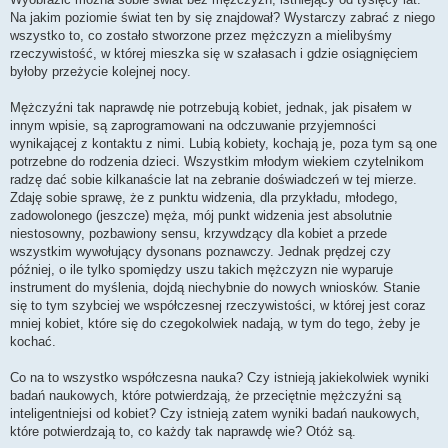
Na jakim poziomie świat ten by się znajdował? Wystarczy zabrać z niego
wszystko to, co zostało stworzone przez mężczyzn a mielibyśmy
rzeczywistość, w której mieszka się w szałasach i gdzie osiągnięciem
byłoby przeżycie kolejnej nocy.
Mężczyźni tak naprawdę nie potrzebują kobiet, jednak, jak pisałem w
innym wpisie, są zaprogramowani na odczuwanie przyjemności
wynikającej z kontaktu z nimi. Lubią kobiety, kochają je, poza tym są one
potrzebne do rodzenia dzieci. Wszystkim młodym wiekiem czytelnikom
radzę dać sobie kilkanaście lat na zebranie doświadczeń w tej mierze.
Zdaję sobie sprawę, że z punktu widzenia, dla przykładu, młodego,
zadowolonego (jeszcze) męża, mój punkt widzenia jest absolutnie
niestosowny, pozbawiony sensu, krzywdzący dla kobiet a przede
wszystkim wywołujący dysonans poznawczy. Jednak prędzej czy
później, o ile tylko spomiędzy uszu takich mężczyzn nie wyparuje
instrument do myślenia, dojdą niechybnie do nowych wniosków. Stanie
się to tym szybciej we współczesnej rzeczywistości, w której jest coraz
mniej kobiet, które się do czegokolwiek nadają, w tym do tego, żeby je
kochać.
Co na to wszystko współczesna nauka? Czy istnieją jakiekolwiek wyniki
badań naukowych, które potwierdzają, że przeciętnie mężczyźni są
inteligentniejsi od kobiet? Czy istnieją zatem wyniki badań naukowych,
które potwierdzają to, co każdy tak naprawdę wie? Otóż są.