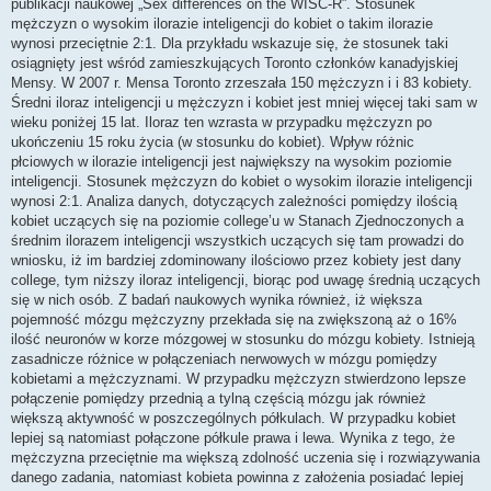
publikacji naukowej „Sex differences on the WISC-R”. Stosunek
mężczyzn o wysokim ilorazie inteligencji do kobiet o takim ilorazie
wynosi przeciętnie 2:1. Dla przykładu wskazuje się, że stosunek taki
osiągnięty jest wśród zamieszkujących Toronto członków kanadyjskiej
Mensy. W 2007 r. Mensa Toronto zrzeszała 150 mężczyzn i i 83 kobiety.
Średni iloraz inteligencji u mężczyzn i kobiet jest mniej więcej taki sam w
wieku poniżej 15 lat. Iloraz ten wzrasta w przypadku mężczyzn po
ukończeniu 15 roku życia (w stosunku do kobiet). Wpływ różnic
płciowych w ilorazie inteligencji jest największy na wysokim poziomie
inteligencji. Stosunek mężczyzn do kobiet o wysokim ilorazie inteligencji
wynosi 2:1. Analiza danych, dotyczących zależności pomiędzy ilością
kobiet uczących się na poziomie college’u w Stanach Zjednoczonych a
średnim ilorazem inteligencji wszystkich uczących się tam prowadzi do
wniosku, iż im bardziej zdominowany ilościowo przez kobiety jest dany
college, tym niższy iloraz inteligencji, biorąc pod uwagę średnią uczących
się w nich osób. Z badań naukowych wynika również, iż większa
pojemność mózgu mężczyzny przekłada się na zwiększoną aż o 16%
ilość neuronów w korze mózgowej w stosunku do mózgu kobiety. Istnieją
zasadnicze różnice w połączeniach nerwowych w mózgu pomiędzy
kobietami a mężczyznami. W przypadku mężczyzn stwierdzono lepsze
połączenie pomiędzy przednią a tylną częścią mózgu jak również
większą aktywność w poszczególnych półkulach. W przypadku kobiet
lepiej są natomiast połączone półkule prawa i lewa. Wynika z tego, że
mężczyzna przeciętnie ma większą zdolność uczenia się i rozwiązywania
danego zadania, natomiast kobieta powinna z założenia posiadać lepiej