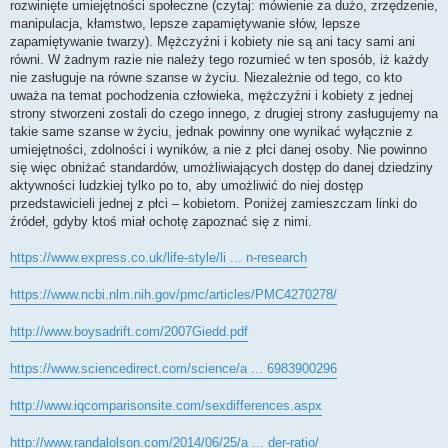
rozwinięte umiejętności społeczne (czytaj: mówienie za dużo, zrzędzenie,
manipulacja, kłamstwo, lepsze zapamiętywanie słów, lepsze
zapamiętywanie twarzy). Mężczyźni i kobiety nie są ani tacy sami ani
równi. W żadnym razie nie należy tego rozumieć w ten sposób, iż każdy
nie zasługuje na równe szanse w życiu. Niezależnie od tego, co kto
uważa na temat pochodzenia człowieka, mężczyźni i kobiety z jednej
strony stworzeni zostali do czego innego, z drugiej strony zasługujemy na
takie same szanse w życiu, jednak powinny one wynikać wyłącznie z
umiejętności, zdolności i wyników, a nie z płci danej osoby. Nie powinno
się więc obniżać standardów, umożliwiających dostęp do danej dziedziny
aktywności ludzkiej tylko po to, aby umożliwić do niej dostęp
przedstawicieli jednej z płci – kobietom. Poniżej zamieszczam linki do
źródeł, gdyby ktoś miał ochotę zapoznać się z nimi.
https://www.express.co.uk/life-style/li ... n-research
https://www.ncbi.nlm.nih.gov/pmc/articles/PMC4270278/
http://www.boysadrift.com/2007Giedd.pdf
https://www.sciencedirect.com/science/a ... 6983900296
http://www.iqcomparisonsite.com/sexdifferences.aspx
http://www.randalolson.com/2014/06/25/a ... der-ratio/