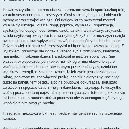
Prawie wszystko to, co nas otacza, a zarazem wyszło spod ludzkiej ręki,
zostało stworzone przez mężczyzn. Gdyby nie mężczyzna, kobieta nie
byłaby w stanie zajść w ciążę. Od tysięcy lat to mężczyźni tworzyli
kolejne cywilizacje. Miasta, drogi, pojazdy, wynalazki, organizacje,
systemy, koncepcje, idee, teorie, dzieła sztuki i architektury, arcydzieła
sztuki użytkowej, wszystko to stworzyli mężczyźni. To mężczyźni dzięki
swojemu intelektowi wpływali na rozwój poszczególnych dziedzin nauki.
Gdziekolwiek nie spojrzeć, mężczyźni robią od kobiet wszystko lepiej. Z
wyjątkiem, odnosząc się do tak zwanego życia rodzinnego, kłamstwa,
manipulacji i rodzenia dzieci. Paradoksalne jest, że spora ilość (nie
wszystkie) współczesnych kobiet ma tak ogromnie ułatwione życie
właśnie dzięki urządzeniom stworzonym przez mężczyzn, dzięki ich
wysiłkowi i energii, a zarazem uznaje, iż ich życie jest ciężkie ponad
miarę, ponieważ muszą włączyć pralkę, czajnik elektryczny, nacisnąć
guzik na panelu termostatu, albo na obudowie odkurzacza, poruszać
żelazkiem i spędzać czas z małym dzieckiem, nazywając to wszystko
ciężką pracą, o której najwyraźniej nie mają pojęcia. Istotnie, jeszcze sto
lat temu kobieta musiała ciężko pracować aby wspomagać mężczyznę i
wspólnie z nim tworzyć rodzinę.
Przeciętny mężczyzna był, jest i będzie inteligentniejszy niż przeciętna
kobieta.
Wyobrazić można sobie świat bez mężczyzn, istniejący od tysięcy lat.