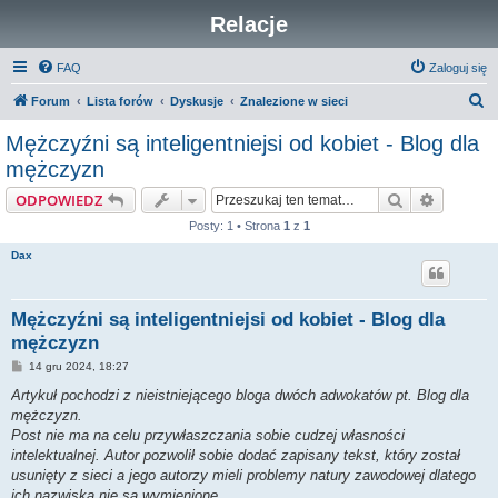
Relacje
FAQ
Zaloguj się
S
Forum
Lista forów
Dyskusje
Znalezione w sieci
z
Mężczyźni są inteligentniejsi od kobiet - Blog dla
u
mężczyzn
k
Szukaj
Wyszuki
ODPOWIEDZ
a
Posty: 1 • Strona
1
z
1
j
Dax
Mężczyźni są inteligentniejsi od kobiet - Blog dla
mężczyzn
P
14 gru 2024, 18:27
o
s
Artykuł pochodzi z nieistniejącego bloga dwóch adwokatów pt. Blog dla
t
mężczyzn.
Post nie ma na celu przywłaszczania sobie cudzej własności
intelektualnej. Autor pozwolił sobie dodać zapisany tekst, który został
usunięty z sieci a jego autorzy mieli problemy natury zawodowej dlatego
ich nazwiska nie są wymienione.