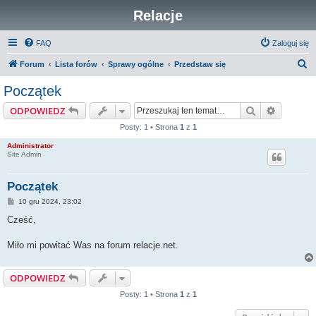
Relacje
FAQ
Zaloguj się
S
Forum
Lista forów
Sprawy ogólne
Przedstaw się
z
Początek
u
Szukaj
Wyszuki
ODPOWIEDZ
k
Posty: 1 • Strona
1
z
1
a
Administrator
j
Site Admin
Początek
P
10 gru 2024, 23:02
o
s
Cześć,
t
Miło mi powitać Was na forum relacje.net.
ODPOWIEDZ
Posty: 1 • Strona
1
z
1