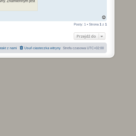
ywny. Znamiennym jest
N
a
Posty: 1 • Strona
1
z
1
g
ó
r
Przejdź do
ę
takt z nami
Usuń ciasteczka witryny
Strefa czasowa
UTC+02:00