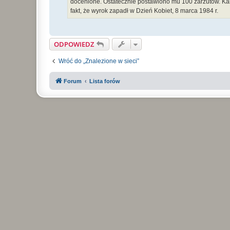
docenione. Ostatecznie postawiono mu 100 zarzutów. Kal
fakt, że wyrok zapadł w Dzień Kobiet, 8 marca 1984 r.
ODPOWIEDZ
Wróć do „Znalezione w sieci”
Forum
Lista forów