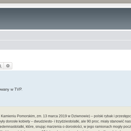
Szukaj
Wyszukiwanie zaawansowane
owany w TVP.
 w Kamieniu Pomorskim, zm. 13 marca 2019 w Dziwnowie) – polski rybak i przestępc
ły dorosłe kobiety – dwudziesto- i trzydziestolatki, ale 90 proc. miały stanowić nast
edemnastolatki, które, snując marzenia o dorosłości, w jego ramionach mogły pocz