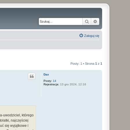
Szukaj
Wyszukiwanie z
Zaloguj się
Posty: 1 • Strona
1
z
1
Dax
Posty:
14
Rejestracja:
13 gru 2024, 12:16
a-uwodziciel, którego
olatki, najczęściej
uć się wyjątkowe i