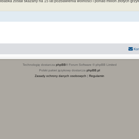
ibabka został skazany na 15 lat pozbawienia wolności i ponad milion złotych grz
Kon
Technologię dostarcza
phpBB
® Forum Software © phpBB Limited
Polski pakiet językowy dostarcza
phpBB.pl
Zasady ochrony danych osobowych
|
Regulamin