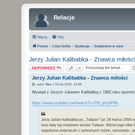
Relacje
Więcej…
FAQ
Forum
Lista forów
Dyskusje
Znalezione w sieci
Jerzy Julian Kalibabka - Znawca miłości
ODPOWIEDZ
Jerzy Julian Kalibabka - Znawca miłości
P
autor:
Dax
»
03 sty 2025, 14:08
o
s
Wywiad z Jerzym Julianem Kalibabką z 1982 roku wyemit
t
https://www.youtube.com/watch?v=Zt9_pVykPRs
Jerzy Julian Kalibabka ps. „Tulipan” (ur. 29 marca 1956
losy stały się motywem serialu Tulipan. Wśród jego ofiar by
zagubione jedynaczki z zamożnych rodzin, szesnasto-, si